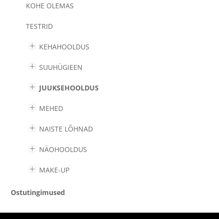
KOHE OLEMAS
TESTRID
KEHAHOOLDUS
SUUHÜGIEEN
JUUKSEHOOLDUS
MEHED
NAISTE LÕHNAD
NÄOHOOLDUS
MAKE-UP
Ostutingimused