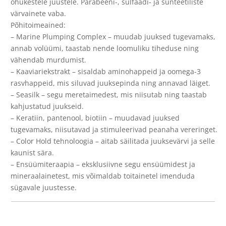
õhukestele juustele. Parabeeni-, sulfaadi- ja sünteetiliste
värvainete vaba.
Põhitoimeained:
– Marine Plumping Complex – muudab juuksed tugevamaks,
annab volüümi, taastab nende loomuliku tiheduse ning
vähendab murdumist.
– Kaaviariekstrakt – sisaldab aminohappeid ja oomega-3
rasvhappeid, mis siluvad juuksepinda ning annavad läiget.
– Seasilk – segu meretaimedest, mis niisutab ning taastab
kahjustatud juukseid.
– Keratiin, pantenool, biotiin – muudavad juuksed
tugevamaks, niisutavad ja stimuleerivad peanaha vereringet.
– Color Hold tehnoloogia – aitab säilitada juuksevärvi ja selle
kaunist sära.
– Ensüümiteraapia – eksklusiivne segu ensüümidest ja
mineraalainetest, mis võimaldab toitainetel imenduda
sügavale juustesse.