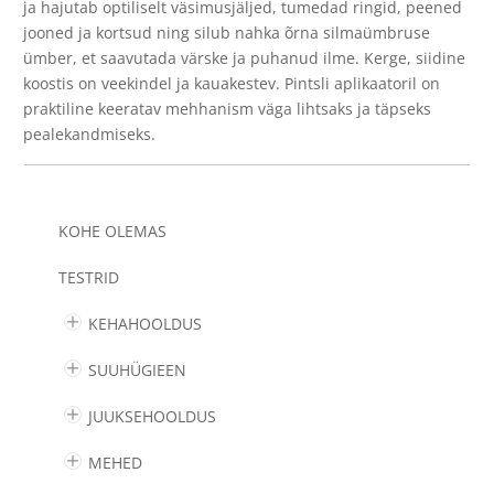
ja hajutab optiliselt väsimusjäljed, tumedad ringid, peened
Light)
jooned ja kortsud ning silub nahka õrna silmaümbruse
kogus
ümber, et saavutada värske ja puhanud ilme. Kerge, siidine
koostis on veekindel ja kauakestev. Pintsli aplikaatoril on
praktiline keeratav mehhanism väga lihtsaks ja täpseks
pealekandmiseks.
KOHE OLEMAS
TESTRID
KEHAHOOLDUS
SUUHÜGIEEN
JUUKSEHOOLDUS
MEHED