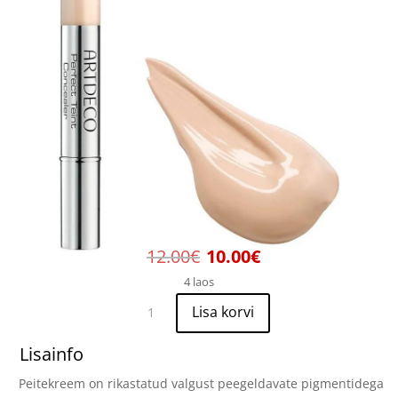
Algne
Current
12.00
€
10.00
€
hind
price
4 laos
oli:
is:
Artdeco
12.00€.
10.00€.
Lisa korvi
Perfect
Teint
Lisainfo
Concealer
Peitekreem on rikastatud valgust peegeldavate pigmentidega
(Neutral