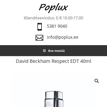
Klienditeenindus: E-R 10.00-17.00

5381 9040

info@poplux.ee
Ava menüü
David Beckham Respect EDT 40ml