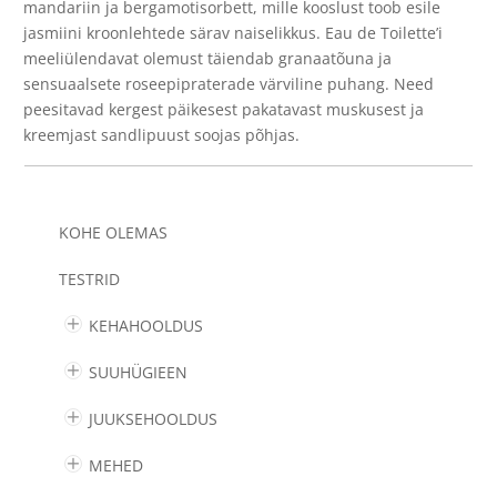
mandariin ja bergamotisorbett, mille kooslust toob esile
kogus
jasmiini kroonlehtede särav naiselikkus. Eau de Toilette’i
meeliülendavat olemust täiendab granaatõuna ja
sensuaalsete roseepipraterade värviline puhang. Need
peesitavad kergest päikesest pakatavast muskusest ja
kreemjast sandlipuust soojas põhjas.
KOHE OLEMAS
TESTRID
KEHAHOOLDUS
SUUHÜGIEEN
JUUKSEHOOLDUS
MEHED