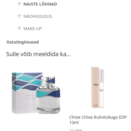
NAISTE LÕHNAD
NÄOHOOLDUS
MAKE-UP
Ostutingimused
Sulle võib meeldida ka…
Chloe Chloe Rullotsikuga EDP
10ml
22.00
€