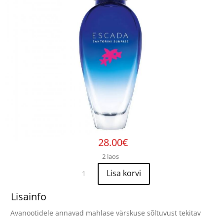
28.00
€
2 laos
Escada
Lisa korvi
Santorini
Sunrise
Lisainfo
EDT
Avanootidele annavad mahlase värskuse sõltuvust tekitav
50ml