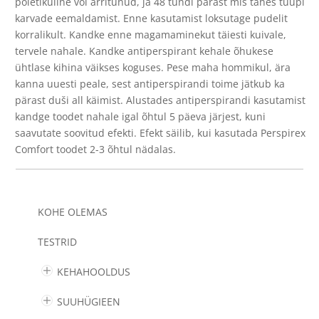
põletikuline või ärritunud, ja 48 tundi pärast mis tahes tüüpi
karvade eemaldamist. Enne kasutamist loksutage pudelit
korralikult. Kandke enne magamaminekut täiesti kuivale,
tervele nahale. Kandke antiperspirant kehale õhukese
ühtlase kihina väikses koguses. Pese maha hommikul, ära
kanna uuesti peale, sest antiperspirandi toime jätkub ka
pärast duši all käimist. Alustades antiperspirandi kasutamist
kandge toodet nahale igal õhtul 5 päeva järjest, kuni
saavutate soovitud efekti. Efekt säilib, kui kasutada Perspirex
Comfort toodet 2-3 õhtul nädalas.
KOHE OLEMAS
TESTRID
KEHAHOOLDUS
SUUHÜGIEEN