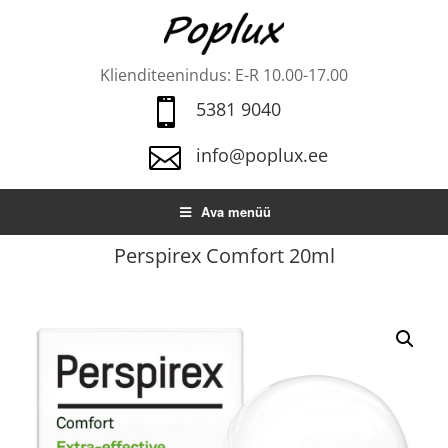
Klienditeenindus: E-R 10.00-17.00

5381 9040

info@poplux.ee
Ava menüü
Perspirex Comfort 20ml