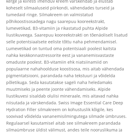
kerge ja kiiresti imenduv kreem värskendab ja elustab
koheselt silmaaluseid piirkondi, vähendades turseid ja
tumedaid ringe. Silmakreem on valmistatud
põhikoostisosadega nagu saarepuu kooreekstrakt,
lumevetikad, B3-vitamiin ja rikastatud puhta Alpide
liustikuveega. Saarepuu kooreekstrakti on tõenäoliselt lisatud
selle potentsiaalsete eeliste tõttu naha pehmendamisel.
Lumevetikad on tuntud oma potentsiaali poolest kaitsta
nahka keskkonnastressorite eest ja vananemisvastaste
omaduste poolest. B3-vitamiin ehk niatsiinamiid on
populaarne nahahoolduse koostisosa, mis aitab vähendada
pigmentatsiooni, parandada naha tekstuuri ja võidelda
põletikuga. Seda kasutatakse sageli naha heledamaks
muutmiseks ja peente joonte vähendamiseks. Alpide
liustikuvesi sisaldab olulisi mineraale, mis aitavad nahka
niisutada ja värskendada. Swiss Image Essential Care Deep
Hydration Filler silmakreem on kohustuslik kõigile, kes
soovivad võidelda vananemisilmingutega silmade ümbruses.
Regulaarsel kasutamisel aitab see silmakreem parandada
silmaümbruse üldist välimust, andes teile nooruslikuma ja