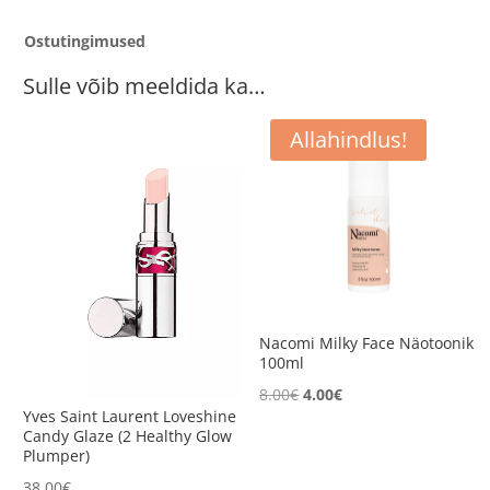
Ostutingimused
Sulle võib meeldida ka…
Allahindlus!
Nacomi Milky Face Näotoonik
100ml
Algne
Current
8.00
€
4.00
€
Yves Saint Laurent Loveshine
hind
price
Candy Glaze (2 Healthy Glow
oli:
is:
Plumper)
8.00€.
4.00€.
38.00
€